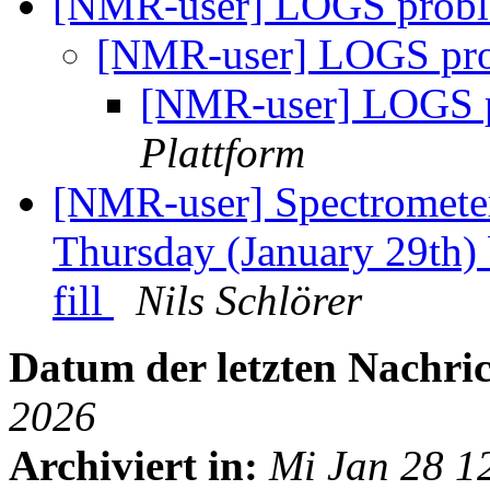
[NMR-user] LOGS prob
[NMR-user] LOGS pr
[NMR-user] LOGS 
Plattform
[NMR-user] Spectrometer
Thursday (January 29th)
fill
Nils Schlörer
Datum der letzten Nachric
2026
Archiviert in:
Mi Jan 28 1