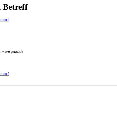
 Betreff
atum ]
erv.uni-jena.de
atum ]