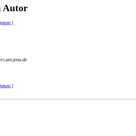
 Autor
Datum ]
erv.uni-jena.de
Datum ]