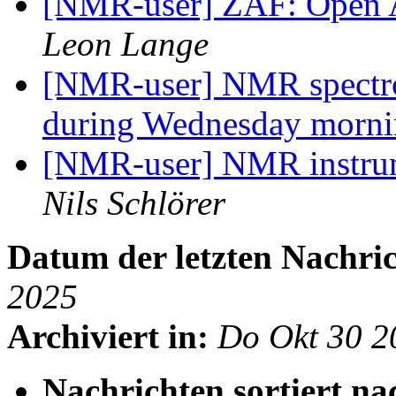
[NMR-user] ZAF: Open 
Leon Lange
[NMR-user] NMR spectrom
during Wednesday morn
[NMR-user] NMR instrum
Nils Schlörer
Datum der letzten Nachric
2025
Archiviert in:
Do Okt 30 2
Nachrichten sortiert na