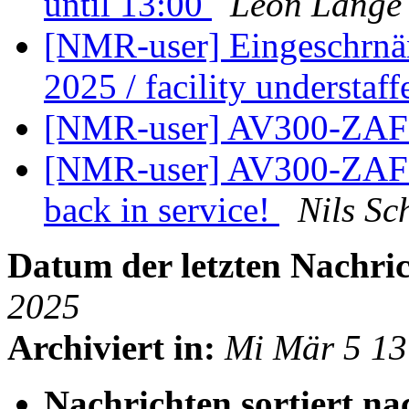
until 13:00
Leon Lange
[NMR-user] Eingeschrnä
2025 / facility understa
[NMR-user] AV300-ZAF o
[NMR-user] AV300-ZAF ou
back in service!
Nils Sc
Datum der letzten Nachric
2025
Archiviert in:
Mi Mär 5 13
Nachrichten sortiert na