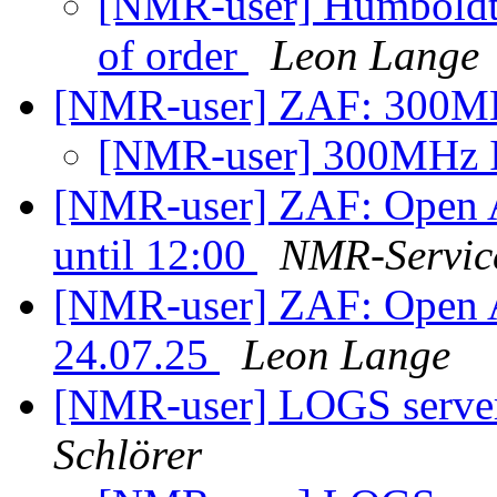
[NMR-user] Humboldts
of order
Leon Lange
[NMR-user] ZAF: 300MH
[NMR-user] 300MHz I
[NMR-user] ZAF: Open 
until 12:00
NMR-Service
[NMR-user] ZAF: Open A
24.07.25
Leon Lange
[NMR-user] LOGS server 
Schlörer