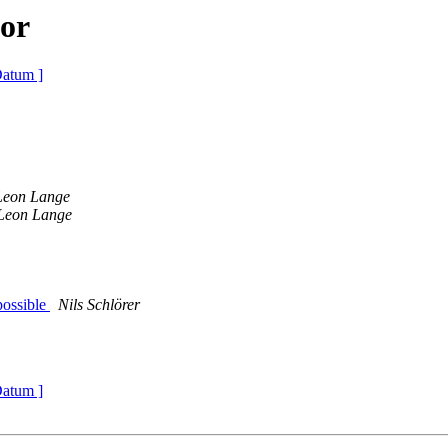
or
Datum ]
Leon Lange
Leon Lange
possible
Nils Schlörer
Datum ]