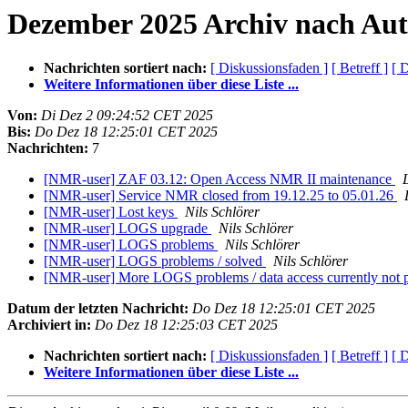
Dezember 2025 Archiv nach Aut
Nachrichten sortiert nach:
[ Diskussionsfaden ]
[ Betreff ]
[ 
Weitere Informationen über diese Liste ...
Von:
Di Dez 2 09:24:52 CET 2025
Bis:
Do Dez 18 12:25:01 CET 2025
Nachrichten:
7
[NMR-user] ZAF 03.12: Open Access NMR II maintenance
[NMR-user] Service NMR closed from 19.12.25 to 05.01.26
[NMR-user] Lost keys
Nils Schlörer
[NMR-user] LOGS upgrade
Nils Schlörer
[NMR-user] LOGS problems
Nils Schlörer
[NMR-user] LOGS problems / solved
Nils Schlörer
[NMR-user] More LOGS problems / data access currently not 
Datum der letzten Nachricht:
Do Dez 18 12:25:01 CET 2025
Archiviert in:
Do Dez 18 12:25:03 CET 2025
Nachrichten sortiert nach:
[ Diskussionsfaden ]
[ Betreff ]
[ 
Weitere Informationen über diese Liste ...