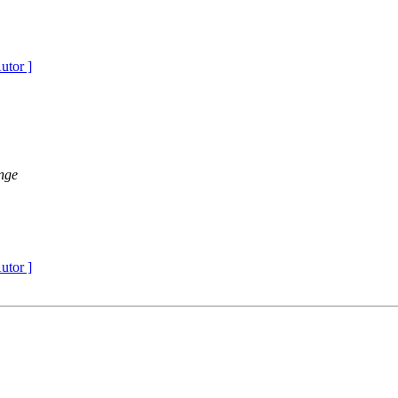
utor ]
nge
utor ]