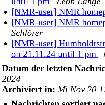
until 1 pm
Leon Lange
[NMR-user] NMR homepa
[NMR-user] NMR homepag
Schlörer
[NMR-user] Humboldtstr
on 21.11.24 until 1 pm
Datum der letzten Nachric
2024
Archiviert in:
Mi Nov 20 1
Nachrichten sortiert na